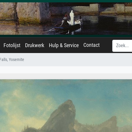
Contact
Fotolijst
Drukwerk
Hulp & Service
 Falls, Yosemite