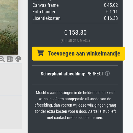
Canvas frame
€ 45.02
Foto hanger
€ 1.11
Licentiekosten
€ 16.38
€ 158.30
(Enthält 21% MwSt.)
Toevoegen aan winkelmandje
Scherpheid afbeelding:
PERFECT
Mocht u aanpassingen in de helderheid en kleur
wensen, of een aangepaste uitsnede van de
afbeelding, dan voeren wij deze wijzigingen graag
zonder extra kosten voor u door. Aarzel alstublieft
niet contact met ons op te nemen.