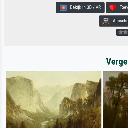
Bekijk in 3D / AR
Toevo
Aanschouw
Verge