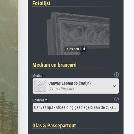
Fotolijst
Medium en brancard
Medium
Canvas Leonardo (satijn)
(Canvas Venezia)
Spanraam
Canvas lijst - Afbeelding gespiegeld aan de zijkant
Glas & Passepartout