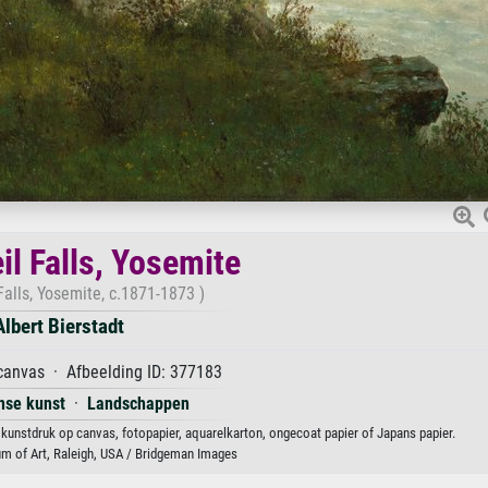
il Falls, Yosemite
 Falls, Yosemite, c.1871-1873 )
Albert Bierstadt
canvas · Afbeelding ID: 377183
nse kunst
·
Landschappen
ls kunstdruk op canvas, fotopapier, aquarelkarton, ongecoat papier of Japans papier.
m of Art, Raleigh, USA / Bridgeman Images