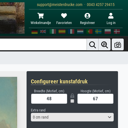
support@meisterdrucke.com · 0043 4257 29415
Winkelmandje
Favorieten
Registreer
Log in
Configureer kunstafdruk
Breedte (Motief, cm)
Hoogte (Motief, cm)
Extra rand
0 cm rand