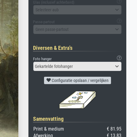
Glas (inclusief achterbord)
Selecteer aub
Passe-partout
Geen passe-partout
Diversen & Extra's
Foto hanger
Gekartelde fotohanger
Configuratie opslaan / vergelijken
Samenvatting
Print & medium
€ 81.95
Afwerking
€ 13.83