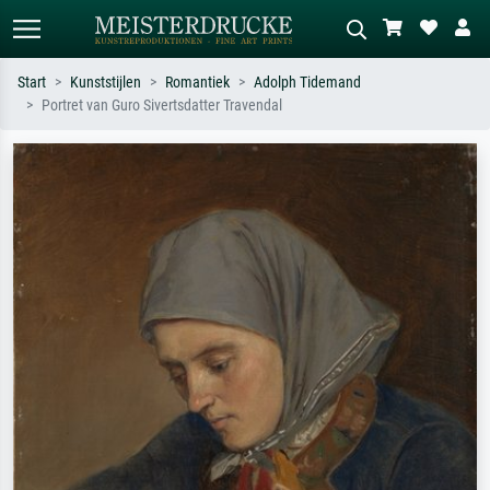
Start
Kunststijlen
Romantiek
Adolph Tidemand
Portret van Guro Sivertsdatter Travendal
Standaard zoeken
AI-beeldzoeker
Zoek op kunstenaar, titel of stijl – bijv.
Beschrijf de scène – bijv. groene
Monet, Sterrennacht, impressionisme,
weide, abstract met veel rood, donker
Hokusai-golf, naakt.
olieverfschilderij, staand naakt naast
een boom.