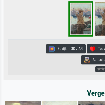
Bekijk in 3D / AR
Toevo
Aanschouw
Verge