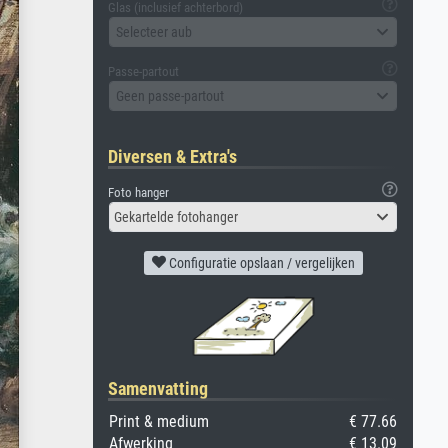
Glas (inclusief achterbord)
Selecteer aub
Passe-partout
Geen passe-partout
Diversen & Extra's
Foto hanger
Gekartelde fotohanger
Configuratie opslaan / vergelijken
Samenvatting
Print & medium
€ 77.66
Afwerking
€ 13.09