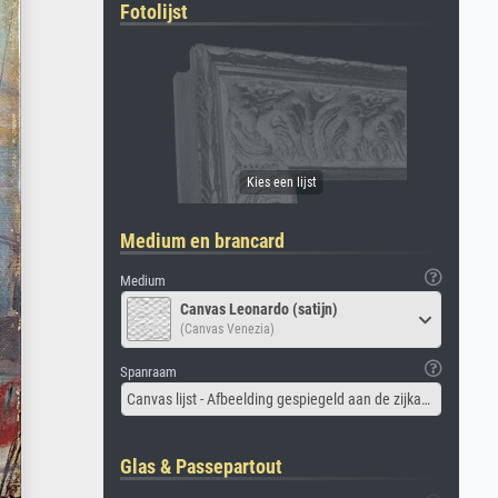
Fotolijst
Medium en brancard
Medium
Canvas Leonardo (satijn)
(Canvas Venezia)
Spanraam
Canvas lijst - Afbeelding gespiegeld aan de zijkant
Glas & Passepartout