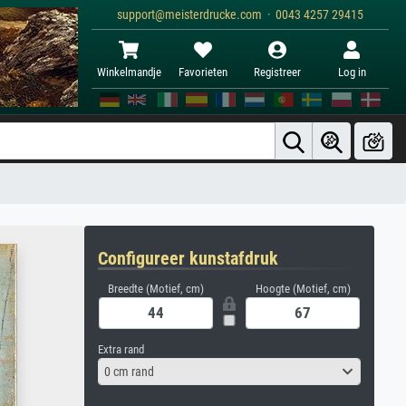
support@meisterdrucke.com · 0043 4257 29415
Winkelmandje
Favorieten
Registreer
Log in
Configureer kunstafdruk
Breedte (Motief, cm)
Hoogte (Motief, cm)
Extra rand
0 cm rand