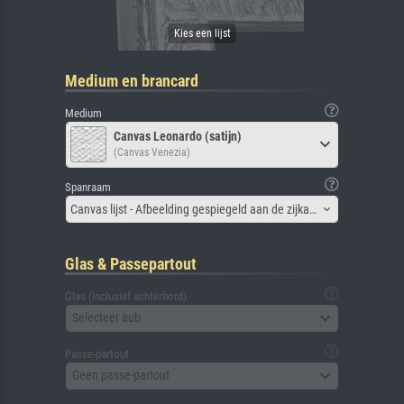
Medium en brancard
Medium
Canvas Leonardo (satijn)
(Canvas Venezia)
Spanraam
Canvas lijst - Afbeelding gespiegeld aan de zijkant
Glas & Passepartout
Glas (inclusief achterbord)
Selecteer aub
Passe-partout
Geen passe-partout