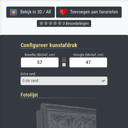
Bekijk in 3D / AR
Toevoegen aan favorieten
0 Beoordelingen
Configureer kunstafdruk
Breedte (Motief, cm)
Hoogte (Motief, cm)
Extra rand
0 cm rand
Fotolijst