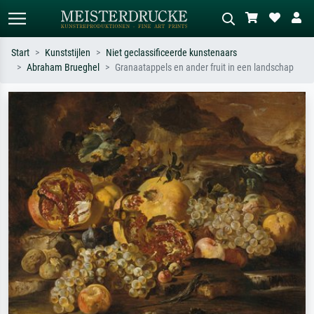
Start
Kunststijlen
Niet geclassificeerde kunstenaars
Abraham Brueghel
Granaatappels en ander fruit in een landschap
Standaard zoeken
AI-beeldzoeker
Zoek op kunstenaar, titel of stijl – bijv.
Beschrijf de scène – bijv. groene
Monet, Sterrennacht, impressionisme,
weide, abstract met veel rood, donker
Hokusai-golf, naakt.
olieverfschilderij, staand naakt naast
een boom.