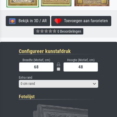
Bekijk in 3D / AR
Toevoegen aan favorieten
0 Beoordelingen
Configureer kunstafdruk
Breedte (Motief, cm)
Hoogte (Motief, cm)
Extra rand
0 cm rand
Fotolijst