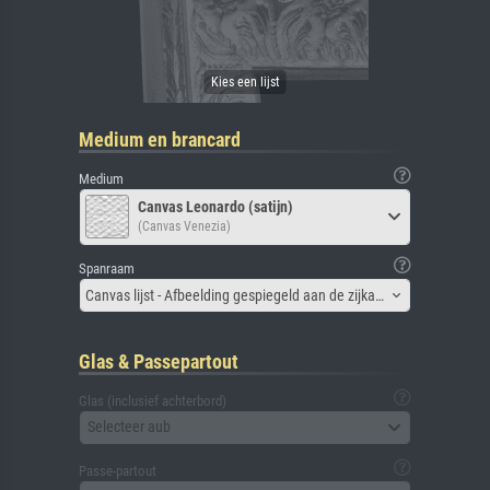
Medium en brancard
Medium
Canvas Leonardo (satijn)
(Canvas Venezia)
Spanraam
Canvas lijst - Afbeelding gespiegeld aan de zijkant
Glas & Passepartout
Glas (inclusief achterbord)
Selecteer aub
Passe-partout