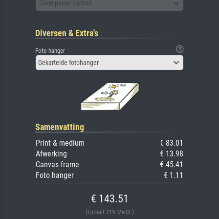
Geen passe-partout
Diversen & Extra's
Foto hanger
Gekartelde fotohanger
Samenvatting
Print & medium
€ 83.01
Afwerking
€ 13.98
Canvas frame
€ 45.41
Foto hanger
€ 1.11
€ 143.51
(Enthält 21% MwSt.)