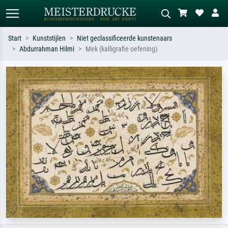
Start
Kunststijlen
Niet geclassificeerde kunstenaars
Abdurrahman Hilmi
Mek (kalligrafie oefening)
Standaard zoeken
AI-beeldzoeker
Zoek op kunstenaar, titel of stijl – bijv.
Beschrijf de scène – bijv. groene
Monet, Sterrennacht, impressionisme,
weide, abstract met veel rood, donker
Hokusai-golf, naakt.
olieverfschilderij, staand naakt naast
een boom.