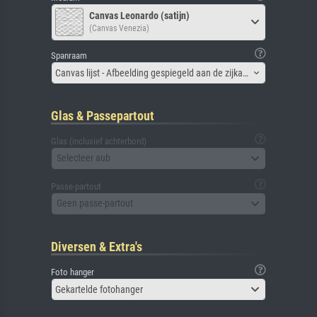
Canvas Leonardo (satijn)
(Canvas Venezia)
Spanraam
Canvas lijst - Afbeelding gespiegeld aan de zijkant
Glas & Passepartout
Glas (inclusief achterbord)
Selecteer aub
Passe-partout
Geen passe-partout
Diversen & Extra's
Foto hanger
Gekartelde fotohanger