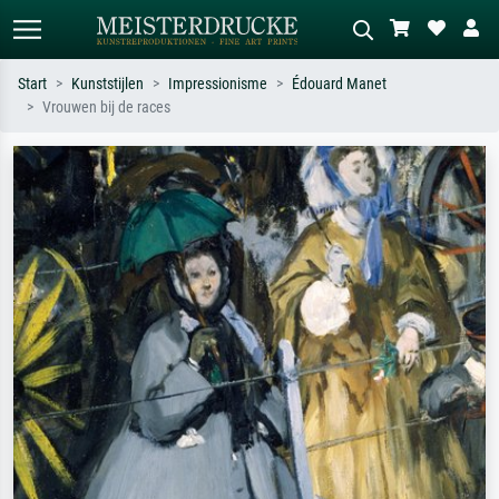
Start
Kunststijlen
Impressionisme
Édouard Manet
Vrouwen bij de races
Standaard zoeken
AI-beeldzoeker
Zoek op kunstenaar, titel of stijl – bijv.
Beschrijf de scène – bijv. groene
Monet, Sterrennacht, impressionisme,
weide, abstract met veel rood, donker
Hokusai-golf, naakt.
olieverfschilderij, staand naakt naast
een boom.