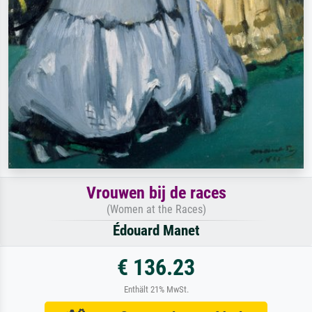
Vrouwen bij de races
(Women at the Races)
Édouard Manet
€ 136.23
Enthält 21% MwSt.