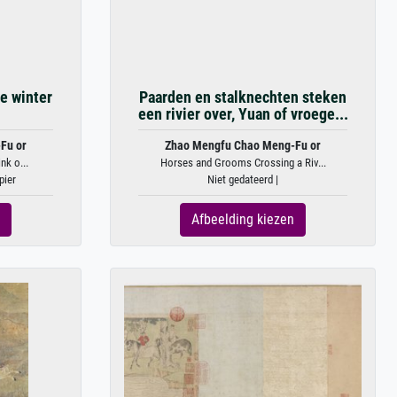
de winter
Paarden en stalknechten steken
een rivier over, Yuan of vroege...
Fu or
Zhao Mengfu Chao Meng-Fu or
nk o...
Horses and Grooms Crossing a Riv...
pier
Niet gedateerd |
Afbeelding kiezen