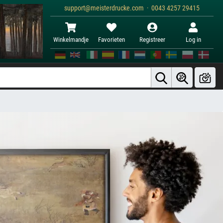
support@meisterdrucke.com · 0043 4257 29415
Winkelmandje
Favorieten
Registreer
Log in