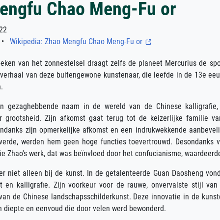
engfu Chao Meng-Fu or
22
•
Wikipedia: Zhao Mengfu Chao Meng-Fu or
hoeken van het zonnestelsel draagt zelfs de planeet Mercurius de s
verhaal van deze buitengewone kunstenaar, die leefde in de 13e eeuw,
.
n gezaghebbende naam in de wereld van de Chinese kalligrafie, s
 grootsheid. Zijn afkomst gaat terug tot de keizerlijke familie 
ndanks zijn opmerkelijke afkomst en een indrukwekkende aanbeveli
verde, werden hem geen hoge functies toevertrouwd. Desondanks von
ie Zhao's werk, dat was beïnvloed door het confucianisme, waardeerd
ter niet alleen bij de kunst. In de getalenteerde Guan Daosheng vo
t en kalligrafie. Zijn voorkeur voor de rauwe, onvervalste stijl v
van de Chinese landschapsschilderkunst. Deze innovatie in de kunst
n diepte en eenvoud die door velen werd bewonderd.