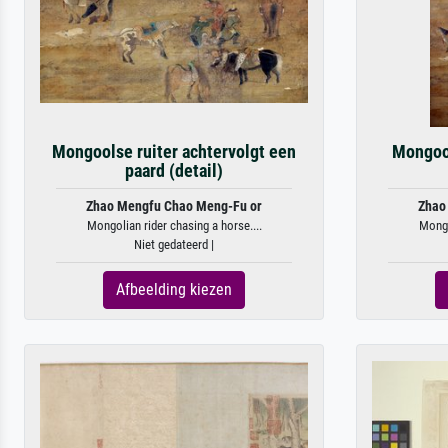
Mongoolse ruiter achtervolgt een
Mongool
paard (detail)
Zhao Mengfu Chao Meng-Fu or
Zhao
Mongolian rider chasing a horse....
Mongo
Niet gedateerd |
Afbeelding kiezen