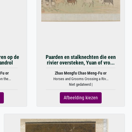
ren op de
Paarden en stalknechten die een
androl
rivier oversteken, Yuan of vro...
Fu or
Zhao Mengfu Chao Meng-Fu or
 the...
Horses and Grooms Crossing a Riv...
Niet gedateerd |
Afbeelding kiezen