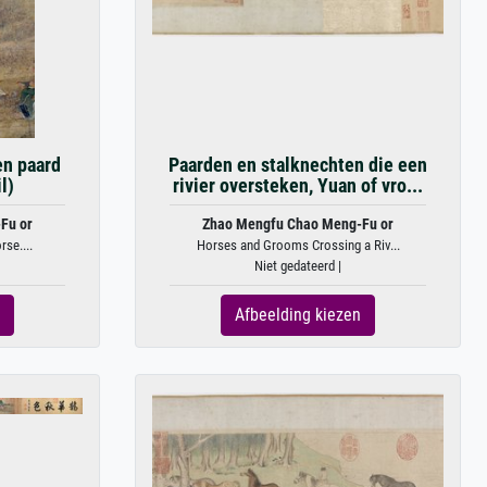
en paard
Paarden en stalknechten die een
l)
rivier oversteken, Yuan of vro...
Fu or
Zhao Mengfu Chao Meng-Fu or
se....
Horses and Grooms Crossing a Riv...
Niet gedateerd |
Afbeelding kiezen