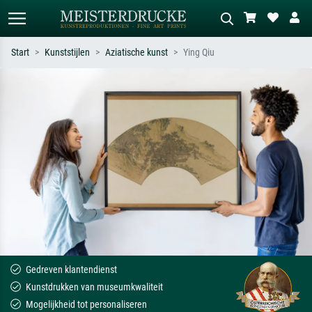
Start
Kunststijlen
Aziatische kunst
Ying Qiu
Standaard zoeken
AI-beeldzoeker
Zoek op kunstenaar, titel of stijl – bijv.
Beschrijf de scène – bijv. groene
Monet, Sterrennacht, impressionisme,
weide, abstract met veel rood, donker
Hokusai-golf, naakt.
olieverfschilderij, staand naakt naast
een boom.
Gedreven klantendienst
Kunstdrukken van museumkwaliteit
Mogelijkheid tot personaliseren