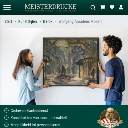
Start
Kunststijlen
Barok
Wolfgang Amadeus Mozart
Standaard zoeken
AI-beeldzoeker
Zoek op kunstenaar, titel of stijl – bijv.
Beschrijf de scène – bijv. groene
Monet, Sterrennacht, impressionisme,
weide, abstract met veel rood, donker
Hokusai-golf, naakt.
olieverfschilderij, staand naakt naast
een boom.
Gedreven klantendienst
Kunstdrukken van museumkwaliteit
Mogelijkheid tot personaliseren