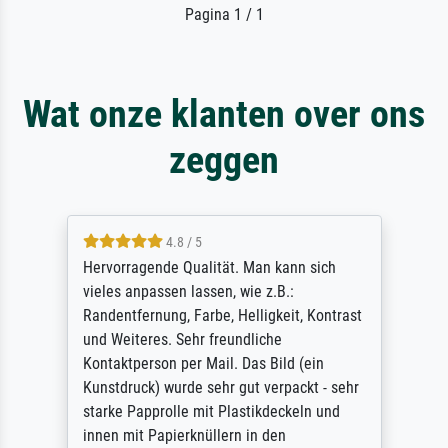
Pagina 1 / 1
Wat onze klanten over ons
zeggen
4.8 / 5
So, I ordered a large print of The
Annunciation by Fra Angelico from a very
large and popular American "art/poster"
site advertising giclee print quality. The
quality for a large print was atrocious. They
refunded me when I sent pictures of the
blurry print vs. a Wikipedia commons
representation. They stated they couldn't