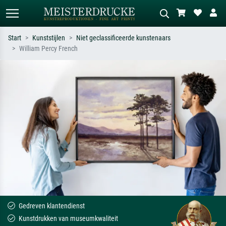
Start
Kunststijlen
Niet geclassificeerde kunstenaars
William Percy French
Standaard zoeken
AI-beeldzoeker
Zoek op kunstenaar, titel of stijl – bijv.
Beschrijf de scène – bijv. groene
Monet, Sterrennacht, impressionisme,
weide, abstract met veel rood, donker
Hokusai-golf, naakt.
olieverfschilderij, staand naakt naast
een boom.
Gedreven klantendienst
Kunstdrukken van museumkwaliteit