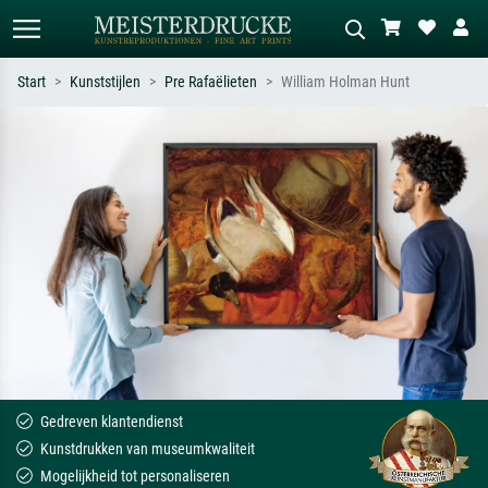
Start
Kunststijlen
Pre Rafaëlieten
William Holman Hunt
Standaard zoeken
AI-beeldzoeker
Zoek op kunstenaar, titel of stijl – bijv.
Beschrijf de scène – bijv. groene
Monet, Sterrennacht, impressionisme,
weide, abstract met veel rood, donker
Hokusai-golf, naakt.
olieverfschilderij, staand naakt naast
een boom.
Gedreven klantendienst
Kunstdrukken van museumkwaliteit
Mogelijkheid tot personaliseren