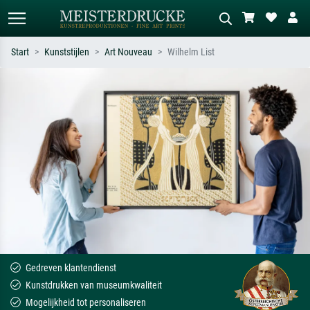
Start
Kunststijlen
Art Nouveau
Wilhelm List
Standaard zoeken
AI-beeldzoeker
Zoek op kunstenaar, titel of stijl – bijv.
Beschrijf de scène – bijv. groene
Monet, Sterrennacht, impressionisme,
weide, abstract met veel rood, donker
Hokusai-golf, naakt.
olieverfschilderij, staand naakt naast
een boom.
Gedreven klantendienst
Kunstdrukken van museumkwaliteit
Mogelijkheid tot personaliseren