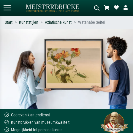
Start
Kunststijlen
Aziatische kunst
Watanabe Seitei
Standaard zoeken
AI-beeldzoeker
Zoek op kunstenaar, titel of stijl – bijv.
Beschrijf de scène – bijv. groene
Monet, Sterrennacht, impressionisme,
weide, abstract met veel rood, donker
Hokusai-golf, naakt.
olieverfschilderij, staand naakt naast
een boom.
Gedreven klantendienst
Kunstdrukken van museumkwaliteit
Mogelijkheid tot personaliseren