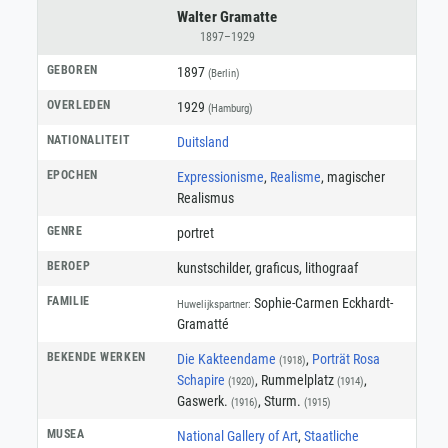
Walter Gramatte
1897–1929
GEBOREN
1897
(Berlin)
OVERLEDEN
1929
(Hamburg)
NATIONALITEIT
Duitsland
EPOCHEN
Expressionisme
,
Realisme
, magischer
Realismus
GENRE
portret
BEROEP
kunstschilder
,
graficus
,
lithograaf
FAMILIE
Sophie-Carmen Eckhardt-
Huwelijkspartner:
Gramatté
BEKENDE WERKEN
Die Kakteendame
,
Porträt Rosa
(1918)
Schapire
, Rummelplatz
,
(1920)
(1914)
Gaswerk.
, Sturm.
(1916)
(1915)
MUSEA
National Gallery of Art
,
Staatliche