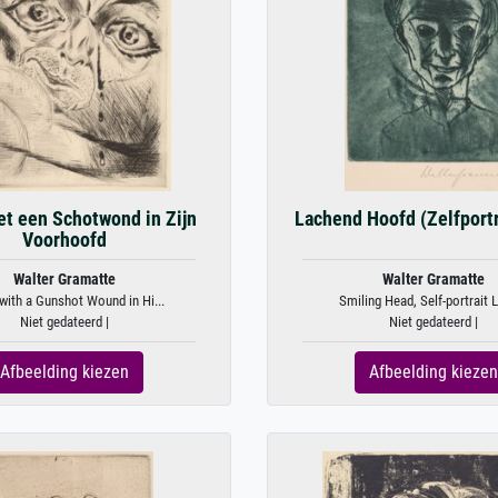
et een Schotwond in Zijn
Lachend Hoofd (Zelfportr
Voorhoofd
Walter Gramatte
Walter Gramatte
with a Gunshot Wound in Hi...
Smiling Head, Self-portrait L
Niet gedateerd |
Niet gedateerd |
Afbeelding kiezen
Afbeelding kiezen