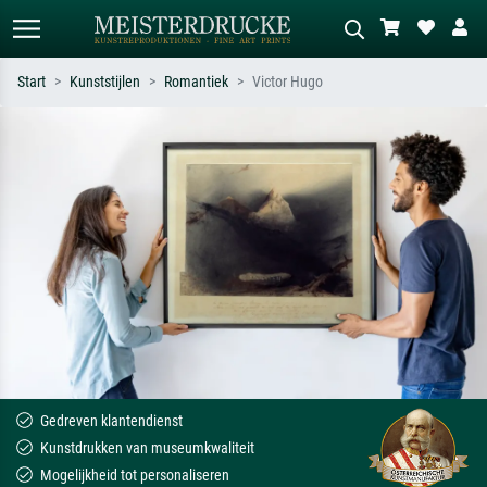
Start
Kunststijlen
Romantiek
Victor Hugo
Standaard zoeken
AI-beeldzoeker
Zoek op kunstenaar, titel of stijl – bijv.
Beschrijf de scène – bijv. groene
Monet, Sterrennacht, impressionisme,
weide, abstract met veel rood, donker
Hokusai-golf, naakt.
olieverfschilderij, staand naakt naast
een boom.
Gedreven klantendienst
Kunstdrukken van museumkwaliteit
Mogelijkheid tot personaliseren