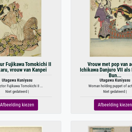
ur Fujikawa Tomokichi II
Vrouw met pop van a
karu, vrouw van Kanpei
Ichikawa Danjuro VII als
Bun...
Utagawa Kuniyasu
Utagawa Kuniyasu
ctor Fujikawa Tomokichi II ...
Woman holding puppet of acto
Niet gedateerd |
Niet gedateerd |
Afbeelding kiezen
Afbeelding kiezen