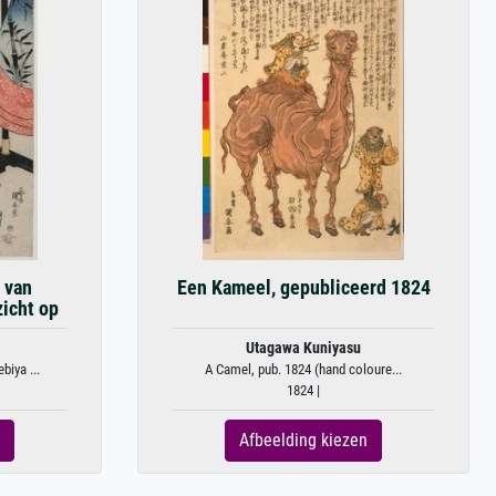
 van
Een Kameel, gepubliceerd 1824
icht op
Utagawa Kuniyasu
iya ...
A Camel, pub. 1824 (hand coloure...
1824 |
Afbeelding kiezen