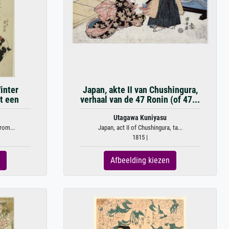
inter
Japan, akte II van Chushingura,
t een
verhaal van de 47 Ronin (of 47...
Utagawa Kuniyasu
rom...
Japan, act II of Chushingura, ta...
1815 |
Afbeelding kiezen