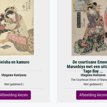
Geisha en kamuro
De courtisane Emon
Maruebiya met een uitz
Tago Bay ...
Utagawa Kuniyasu
Utagawa Kuniyasu
The Courtesan Emon of Marueb
Niet gedateerd |
Niet gedateerd |
Afbeelding kiezen
Afbeelding kiezen