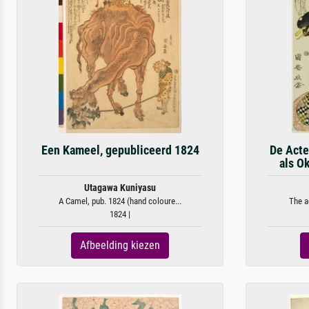
Een Kameel, gepubliceerd 1824
De Acte
als O
Utagawa Kuniyasu
A Camel, pub. 1824 (hand coloure...
The a
1824 |
Afbeelding kiezen