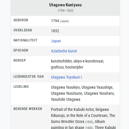
Utagawa Kuniyasu
1794–1832
GEBOREN
1794
(Japan)
OVERLEDEN
1832
NATIONALITEIT
Japan
EPOCHEN
Aziatische kunst
BEROEP
kunstschilder
,
ukiyo-e-kunstenaar
,
graficus
,
houtsnijder
LEERMEESTER VAN
Utagawa Toyokuni I
LEERLING
Utagawa Yasukiyo, Utagawa Yasushige,
Utagawa Yasutsune, Utagawa Yasuharu,
Yasuhide Utagawa
BEKENDE WERKEN
Portrait of the Kabuki Actor, Seigawa
Kikunojo, in the Role of a Courtesan, The
Sumo Wrestler Ozora
, Album
(1820)
painting in fan shape
, Three Kabuki
(1800)