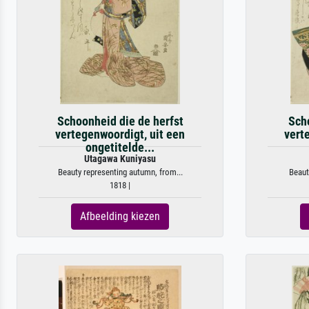
Schoonheid die de herfst
Sch
vertegenwoordigt, uit een
vert
ongetitelde...
Utagawa Kuniyasu
Beauty representing autumn, from...
Beaut
1818 |
Afbeelding kiezen