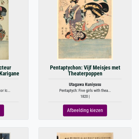
cteur
Pentaptychon: Vijf Meisjes met
 Karigane
Theaterpoppen
Utagawa Kuniyasu
r Ic...
Pentaptych: Five girls with thea...
1820 |
Afbeelding kiezen