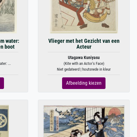
om water:
Vlieger met het Gezicht van een
en boot
Acteur
Utagawa Kuniyasu
er: ...
(Kite with an Actor's Face)
Niet gedateerd | houtsnede in kleur
Afbeelding kiezen