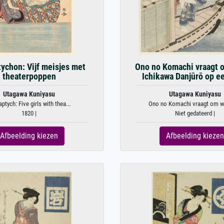
ychon: Vijf meisjes met
Ono no Komachi vraagt 
theaterpoppen
Ichikawa Danjūrō op e
Utagawa Kuniyasu
Utagawa Kuniyasu
ptych: Five girls with thea...
Ono no Komachi vraagt om wat
1820 |
Niet gedateerd |
Afbeelding kiezen
Afbeelding kiezen