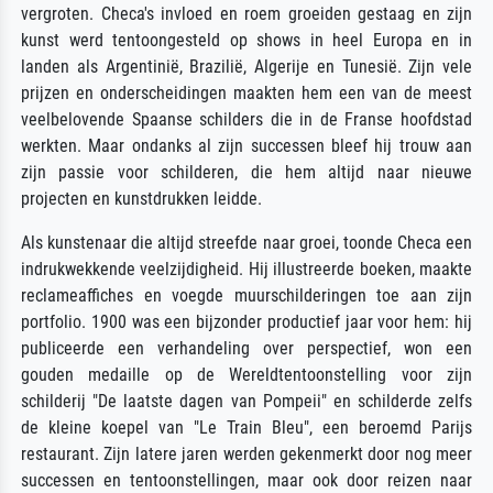
vergroten. Checa's invloed en roem groeiden gestaag en zijn
kunst werd tentoongesteld op shows in heel Europa en in
landen als Argentinië, Brazilië, Algerije en Tunesië. Zijn vele
prijzen en onderscheidingen maakten hem een van de meest
veelbelovende Spaanse schilders die in de Franse hoofdstad
werkten. Maar ondanks al zijn successen bleef hij trouw aan
zijn passie voor schilderen, die hem altijd naar nieuwe
projecten en kunstdrukken leidde.
Als kunstenaar die altijd streefde naar groei, toonde Checa een
indrukwekkende veelzijdigheid. Hij illustreerde boeken, maakte
reclameaffiches en voegde muurschilderingen toe aan zijn
portfolio. 1900 was een bijzonder productief jaar voor hem: hij
publiceerde een verhandeling over perspectief, won een
gouden medaille op de Wereldtentoonstelling voor zijn
schilderij "De laatste dagen van Pompeii" en schilderde zelfs
de kleine koepel van "Le Train Bleu", een beroemd Parijs
restaurant. Zijn latere jaren werden gekenmerkt door nog meer
successen en tentoonstellingen, maar ook door reizen naar