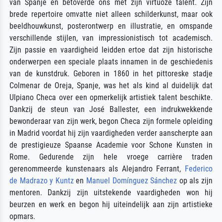
van Spanje en betoverde ons met zijn virtuoze talent. Zijn
brede repertoire omvatte niet alleen schilderkunst, maar ook
beeldhouwkunst, posterontwerp en illustratie, en omspande
verschillende stijlen, van impressionistisch tot academisch.
Zijn passie en vaardigheid leidden ertoe dat zijn historische
onderwerpen een speciale plaats innamen in de geschiedenis
van de kunstdruk. Geboren in 1860 in het pittoreske stadje
Colmenar de Oreja, Spanje, was het als kind al duidelijk dat
Ulpiano Checa over een opmerkelijk artistiek talent beschikte.
Dankzij de steun van José Ballester, een indrukwekkende
bewonderaar van zijn werk, begon Checa zijn formele opleiding
in Madrid voordat hij zijn vaardigheden verder aanscherpte aan
de prestigieuze Spaanse Academie voor Schone Kunsten in
Rome. Gedurende zijn hele vroege carrière traden
gerenommeerde kunstenaars als Alejandro Ferrant,
Federico
de Madrazo y Kuntz
en
Manuel Domínguez Sánchez
op als zijn
mentoren. Dankzij zijn uitstekende vaardigheden won hij
beurzen en werk en begon hij uiteindelijk aan zijn artistieke
opmars.