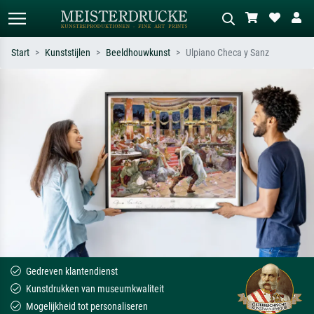
Start
Kunststijlen
Beeldhouwkunst
Ulpiano Checa y Sanz
Standaard zoeken
AI-beeldzoeker
Zoek op kunstenaar, titel of stijl – bijv.
Beschrijf de scène – bijv. groene
Monet, Sterrennacht, impressionisme,
weide, abstract met veel rood, donker
Hokusai-golf, naakt.
olieverfschilderij, staand naakt naast
een boom.
Gedreven klantendienst
Kunstdrukken van museumkwaliteit
Mogelijkheid tot personaliseren