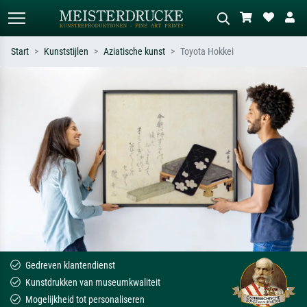
Start
Kunststijlen
Aziatische kunst
Toyota Hokkei
Standaard zoeken
AI-beeldzoeker
Zoek op kunstenaar, titel of stijl – bijv.
Beschrijf de scène – bijv. groene
Monet, Sterrennacht, impressionisme,
weide, abstract met veel rood, donker
Hokusai-golf, naakt.
olieverfschilderij, staand naakt naast
een boom.
Gedreven klantendienst
Kunstdrukken van museumkwaliteit
Mogelijkheid tot personaliseren