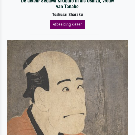
De acteur Segawa Kikujurō III als Oshizu, vrouw
van Tanabe
Toshusai Sharaku
Afbeelding kiezen