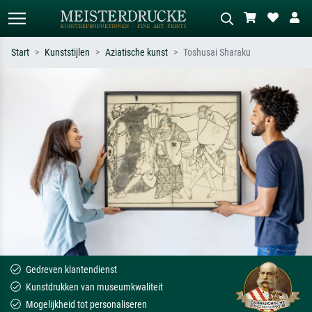
Start
Kunststijlen
Aziatische kunst
Toshusai Sharaku
Standaard zoeken
AI-beeldzoeker
Zoek op kunstenaar, titel of stijl – bijv.
Beschrijf de scène – bijv. groene
Monet, Sterrennacht, impressionisme,
weide, abstract met veel rood, donker
Hokusai-golf, naakt.
olieverfschilderij, staand naakt naast
een boom.
Gedreven klantendienst
Kunstdrukken van museumkwaliteit
Mogelijkheid tot personaliseren