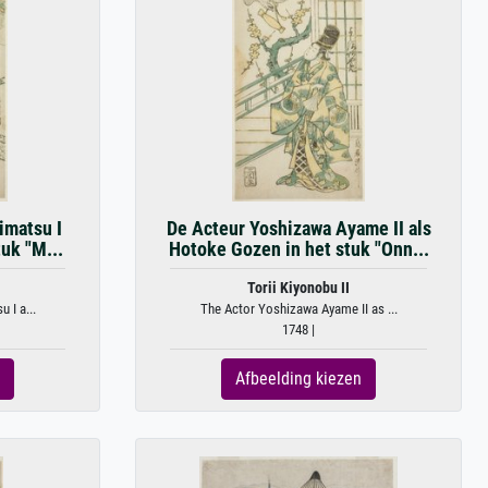
imatsu I
De Acteur Yoshizawa Ayame II als
tuk "M...
Hotoke Gozen in het stuk "Onn...
Torii Kiyonobu II
 I a...
The Actor Yoshizawa Ayame II as ...
1748 |
Afbeelding kiezen