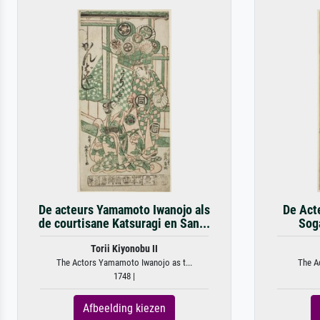
De acteurs Yamamoto Iwanojo als
De Acte
de courtisane Katsuragi en San...
Sog
Torii Kiyonobu II
The Actors Yamamoto Iwanojo as t...
The Ac
1748 |
Afbeelding kiezen