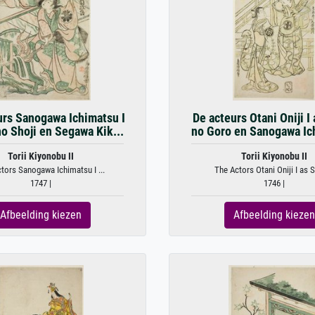
rs Sanogawa Ichimatsu I
De acteurs Otani Oniji I
no Shoji en Segawa Kik...
no Goro en Sanogawa Ich
Torii Kiyonobu II
Torii Kiyonobu II
tors Sanogawa Ichimatsu I ...
The Actors Otani Oniji I as S
1747 |
1746 |
Afbeelding kiezen
Afbeelding kiezen