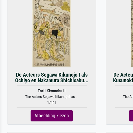
De Acteurs Segawa Kikunojo I als
De Acteu
Ochiyo en Nakamura Shichisabu...
Kusunoki
Torii Kiyonobu II
The Actors Segawa Kikunojo I as ...
The Ac
1744 |
Afbeelding kiezen