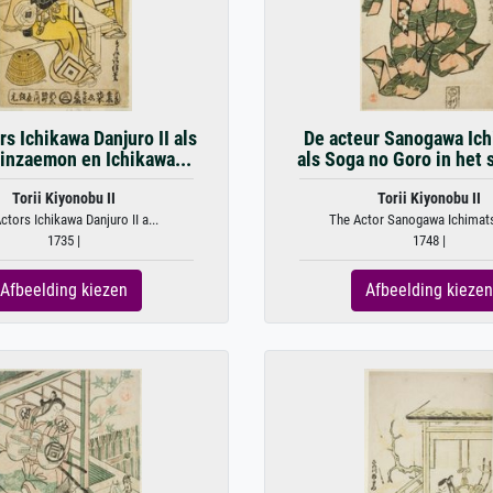
rs Ichikawa Danjuro II als
De acteur Sanogawa Ich
inzaemon en Ichikawa...
als Soga no Goro in het s
Torii Kiyonobu II
Torii Kiyonobu II
ctors Ichikawa Danjuro II a...
The Actor Sanogawa Ichimatsu
1735 |
1748 |
Afbeelding kiezen
Afbeelding kiezen