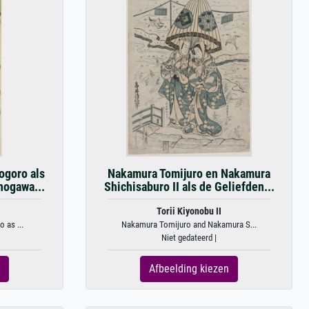
ogoro als
Nakamura Tomijuro en Nakamura
nogawa...
Shichisaburo II als de Geliefden...
Torii Kiyonobu II
 as ...
Nakamura Tomijuro and Nakamura S...
Niet gedateerd |
Afbeelding kiezen