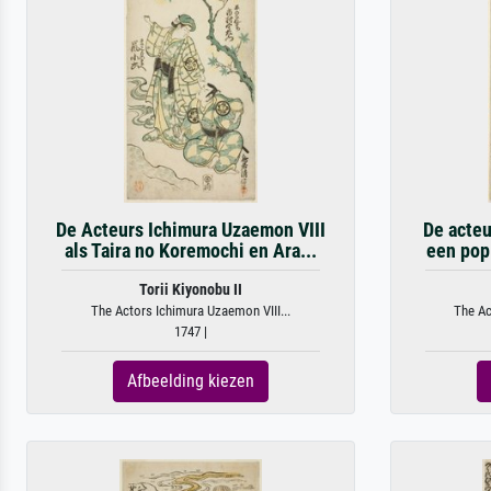
De Acteurs Ichimura Uzaemon VIII
De acteu
als Taira no Koremochi en Ara...
een pop 
Torii Kiyonobu II
The Actors Ichimura Uzaemon VIII...
The Ac
1747 |
Afbeelding kiezen