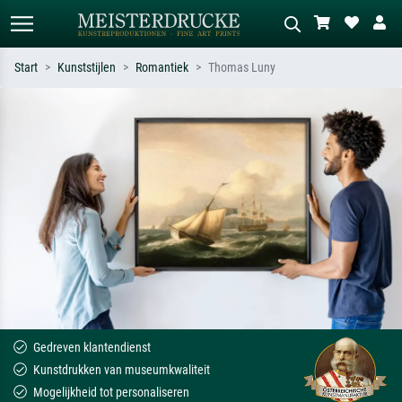
Start
Kunststijlen
Romantiek
Thomas Luny
Standaard zoeken
AI-beeldzoeker
Zoek op kunstenaar, titel of stijl – bijv.
Beschrijf de scène – bijv. groene
Monet, Sterrennacht, impressionisme,
weide, abstract met veel rood, donker
Hokusai-golf, naakt.
olieverfschilderij, staand naakt naast
een boom.
Gedreven klantendienst
Kunstdrukken van museumkwaliteit
Mogelijkheid tot personaliseren