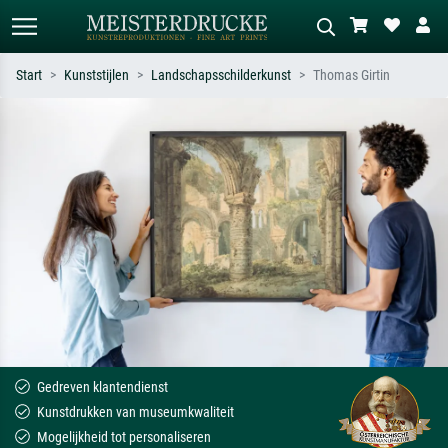
Start
Kunststijlen
Landschapsschilderkunst
Thomas Girtin
Standaard zoeken
AI-beeldzoeker
Zoek op kunstenaar, titel of stijl – bijv.
Beschrijf de scène – bijv. groene
Monet, Sterrennacht, impressionisme,
weide, abstract met veel rood, donker
Hokusai-golf, naakt.
olieverfschilderij, staand naakt naast
een boom.
Gedreven klantendienst
Kunstdrukken van museumkwaliteit
Mogelijkheid tot personaliseren