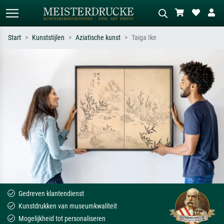
Start
Kunststijlen
Aziatische kunst
Taiga Ike
Standaard zoeken
AI-beeldzoeker
Zoek op kunstenaar, titel of stijl – bijv.
Beschrijf de scène – bijv. groene
Monet, Sterrennacht, impressionisme,
weide, abstract met veel rood, donker
Hokusai-golf, naakt.
olieverfschilderij, staand naakt naast
een boom.
Gedreven klantendienst
Kunstdrukken van museumkwaliteit
Mogelijkheid tot personaliseren