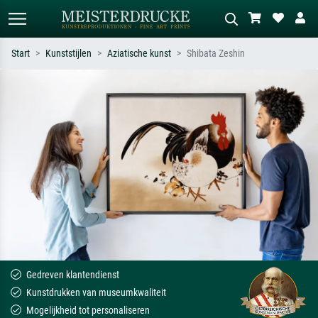
Start
Kunststijlen
Aziatische kunst
Shibata Zeshin
Standaard zoeken
AI-beeldzoeker
Zoek op kunstenaar, titel of stijl – bijv.
Beschrijf de scène – bijv. groene
Monet, Sterrennacht, impressionisme,
weide, abstract met veel rood, donker
Hokusai-golf, naakt.
olieverfschilderij, staand naakt naast
een boom.
Gedreven klantendienst
Kunstdrukken van museumkwaliteit
Mogelijkheid tot personaliseren