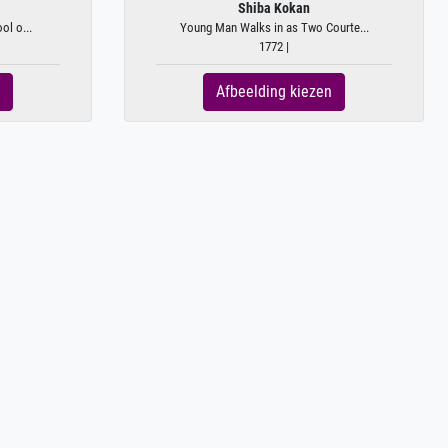
Shiba Kokan
ol o...
Young Man Walks in as Two Courte...
1772 |
Afbeelding kiezen