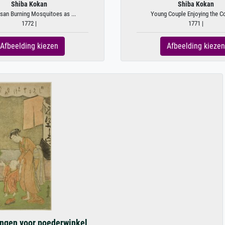
Shiba Kokan
Shiba Kokan
san Burning Mosquitoes as ...
Young Couple Enjoying the Co
1772 |
1771 |
Afbeelding kiezen
Afbeelding kiezen
ngen voor poederwinkel