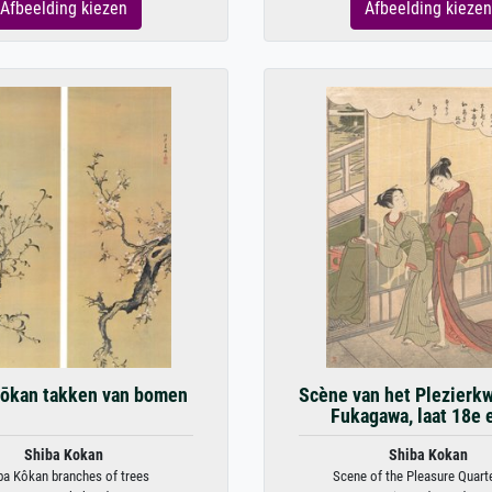
Afbeelding kiezen
Afbeelding kiezen
Kōkan takken van bomen
Scène van het Plezierkw
Fukagawa, laat 18e
Shiba Kokan
Shiba Kokan
ba Kôkan branches of trees
Scene of the Pleasure Quarter