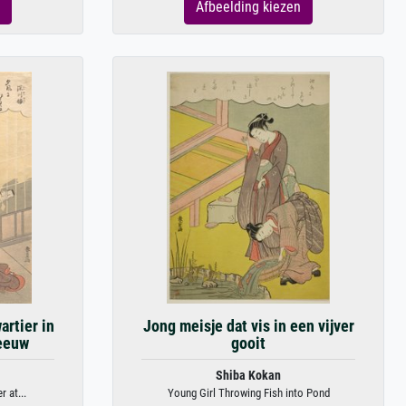
Afbeelding kiezen
artier in
Jong meisje dat vis in een vijver
 eeuw
gooit
Shiba Kokan
 at...
Young Girl Throwing Fish into Pond