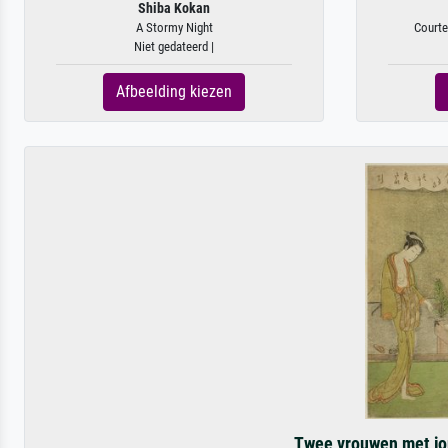
Shiba Kokan
A Stormy Night
Courte
Niet gedateerd |
Afbeelding kiezen
Twee vrouwen met jo