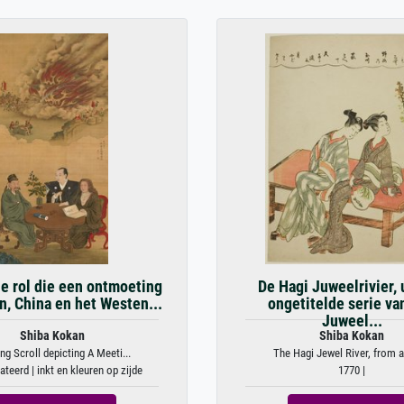
 rol die een ontmoeting
De Hagi Juweelrivier, 
n, China en het Westen...
ongetitelde serie va
Juweel...
Shiba Kokan
Shiba Kokan
ng Scroll depicting A Meeti...
The Hagi Jewel River, from an
ateerd | inkt en kleuren op zijde
1770 |