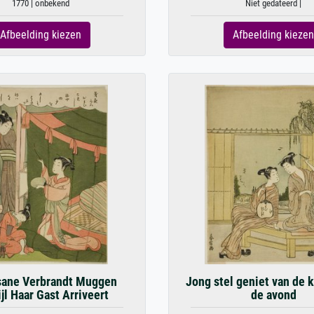
1770 | onbekend
Niet gedateerd |
Afbeelding kiezen
Afbeelding kiezen
sane Verbrandt Muggen
Jong stel geniet van de 
jl Haar Gast Arriveert
de avond