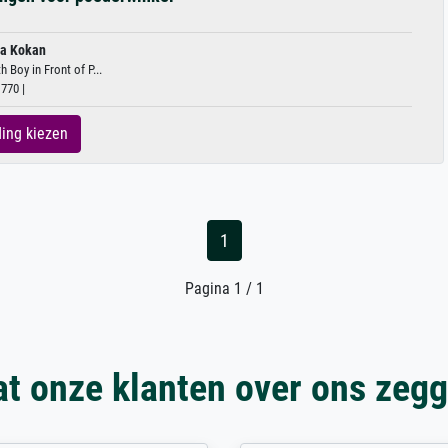
ba Kokan
Boy in Front of P...
770 |
ing kiezen
1
Pagina 1 / 1
t onze klanten over ons zeg