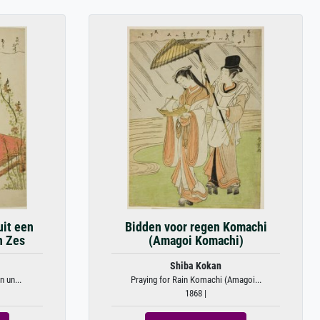
uit een
Bidden voor regen Komachi
n Zes
(Amagoi Komachi)
Shiba Kokan
 un...
Praying for Rain Komachi (Amagoi...
1868 |