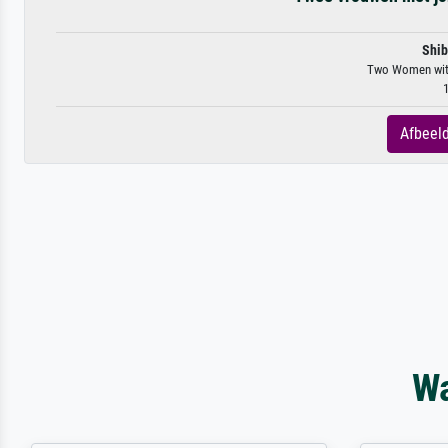
Shi
Two Women with 
1
Afbeeld
Wa