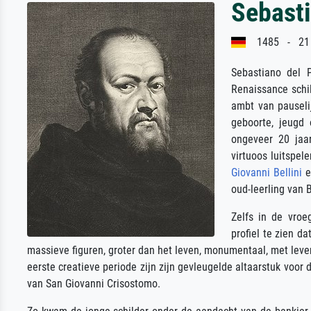
Sebast
1485 - 21 j
Sebastiano del 
Renaissance schil
ambt van pauseli
geboorte, jeugd 
ongeveer 20 jaa
virtuoos luitspel
Giovanni Bellini
e
oud-leerling van B
Zelfs in de vroe
profiel te zien da
massieve figuren, groter dan het leven, monumentaal, met leve
eerste creatieve periode zijn zijn gevleugelde altaarstuk voor
van San Giovanni Crisostomo.