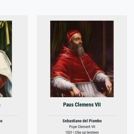
a
Paus Clemens VII
bo
Sebastiano del Piombo
Pope Clement VII
1531 | Olie op leisteen