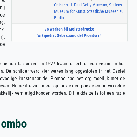
ië,
Chicago
,
J. Paul Getty Museum
,
Statens
hij
Museum for Kunst
,
Staatliche Museen zu
 de
Berlin
ng.
ek.
76 werken bij Meisterdrucke
Wikipedia: Sebastiano del Piombo
r).
 de
Romeinen te danken. In 1527 kwam er echter een cesuur in het
n. De schilder werd vier weken lang opgesloten in het Castel
gevoelige kunstenaar del Piombo had het erg moeilijk met de
ieven. Hij richtte zich meer op muziek en poëzie en ontwikkelde
kelijk vernietigd konden worden. Dit leidde zelfs tot een ruzie
Piombo