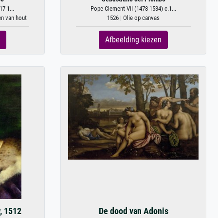
7-1...
Pope Clement VII (1478-1534) c.1...
en van hout
1526 | Olie op canvas
Afbeelding kiezen
, 1512
De dood van Adonis