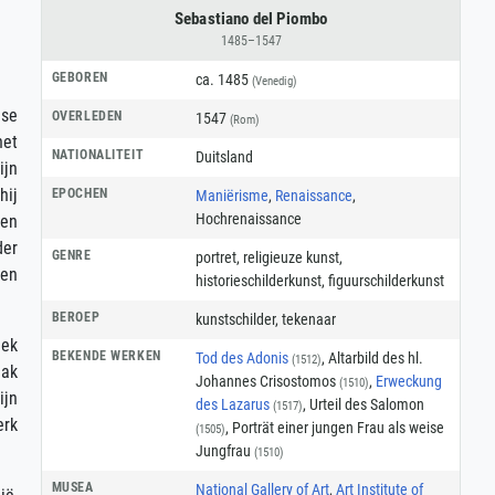
Sebastiano del Piombo
1485–1547
GEBOREN
ca. 1485
(Venedig)
nse
OVERLEDEN
1547
(Rom)
het
NATIONALITEIT
Duitsland
ijn
hij
EPOCHEN
Maniërisme
,
Renaissance
,
Hochrenaissance
een
der
GENRE
portret
,
religieuze kunst
,
een
historieschilderkunst
,
figuurschilderkunst
BEROEP
kunstschilder
,
tekenaar
iek
BEKENDE WERKEN
Tod des Adonis
, Altarbild des hl.
(1512)
aak
Johannes Crisostomos
,
Erweckung
(1510)
ijn
des Lazarus
, Urteil des Salomon
(1517)
erk
, Porträt einer jungen Frau als weise
(1505)
Jungfrau
(1510)
MUSEA
National Gallery of Art
,
Art Institute of