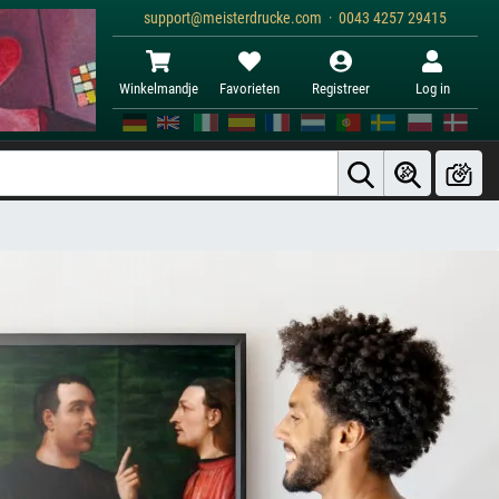
support@meisterdrucke.com · 0043 4257 29415
Winkelmandje
Favorieten
Registreer
Log in