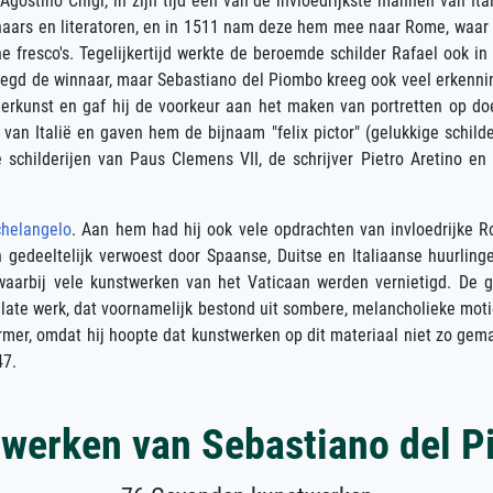
ostino Chigi, in zijn tijd een van de invloedrijkste mannen van Ital
ars en literatoren, en in 1511 nam deze hem mee naar Rome, waar 
e fresco's. Tegelijkertijd werkte de beroemde schilder Rafael ook in
zegd de winnaar, maar Sebastiano del Piombo kreeg ook veel erkenni
lderkunst en gaf hij de voorkeur aan het maken van portretten op do
an Italië en gaven hem de bijnaam "felix pictor" (gelukkige schilde
e schilderijen van Paus Clemens VII, de schrijver Pietro Aretino en
helangelo
. Aan hem had hij ook vele opdrachten van invloedrijke 
edeeltelijk verwoest door Spaanse, Duitse en Italiaanse huurlinge
aarbij vele kunstwerken van het Vaticaan werden vernietigd. De 
ijn late werk, dat voornamelijk bestond uit sombere, melancholieke mot
rmer, omdat hij hoopte dat kunstwerken op dit materiaal niet zo gemak
47.
werken van Sebastiano del 