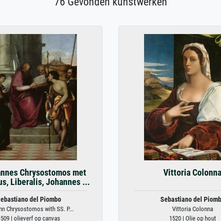
76 Gevonden kunstwerken
annes Chrysostomos met
Vittoria Colonn
s, Liberalis, Johannes ...
ebastiano del Piombo
Sebastiano del Piom
hn Chrysostomos with SS. P...
Vittoria Colonna
509 | olieverf op canvas
1520 | Olie op hout