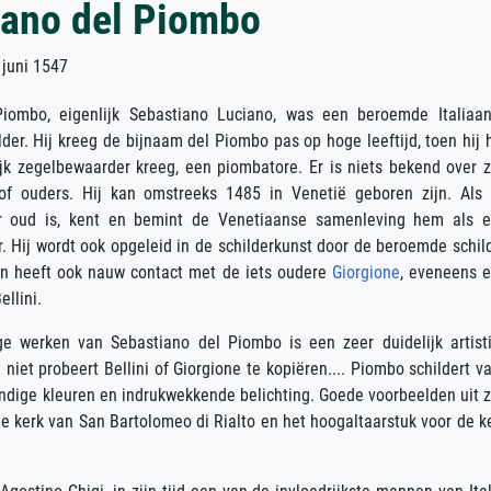
iano del Piombo
uni 1547
Piombo, eigenlijk Sebastiano Luciano, was een beroemde Italiaa
der. Hij kreeg de bijnaam del Piombo pas op hoge leeftijd, toen hij 
jk zegelbewaarder kreeg, een piombatore. Er is niets bekend over z
of ouders. Hij kan omstreeks 1485 in Venetië geboren zijn. Als 
r oud is, kent en bemint de Venetiaanse samenleving hem als 
er. Hij wordt ook opgeleid in de schilderkunst door de beroemde schil
n heeft ook nauw contact met de iets oudere
Giorgione
, eveneens 
ellini.
ge werken van Sebastiano del Piombo is een zeer duidelijk artist
t niet probeert Bellini of Giorgione te kopiëren.... Piombo schildert v
ndige kleuren en indrukwekkende belichting. Goede voorbeelden uit z
 de kerk van San Bartolomeo di Rialto en het hoogaltaarstuk voor de k