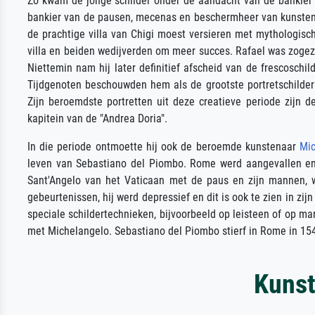
Zo kwam de jonge schilder onder de aandacht van de bankier Ag
bankier van de pausen, mecenas en beschermheer van kunstena
de prachtige villa van Chigi moest versieren met mythologisch
villa en beiden wedijverden om meer succes. Rafael was zoge
Niettemin nam hij later definitief afscheid van de frescoschi
Tijdgenoten beschouwden hem als de grootste portretschilder v
Zijn beroemdste portretten uit deze creatieve periode zijn d
kapitein van de "Andrea Doria".
In die periode ontmoette hij ook de beroemde kunstenaar
Mic
leven van Sebastiano del Piombo. Rome werd aangevallen en g
Sant'Angelo van het Vaticaan met de paus en zijn mannen, w
gebeurtenissen, hij werd depressief en dit is ook te zien in z
speciale schildertechnieken, bijvoorbeeld op leisteen of op ma
met Michelangelo. Sebastiano del Piombo stierf in Rome in 15
Kunst