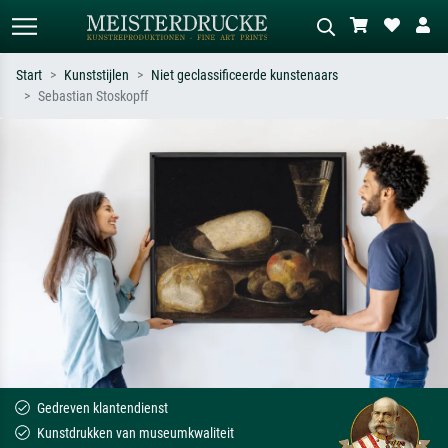
Start
Kunststijlen
Niet geclassificeerde kunstenaars
Sebastian Stoskopff
Standaard zoeken
AI-beeldzoeker
Zoek op kunstenaar, titel of stijl – bijv.
Beschrijf de scène – bijv. groene
Monet, Sterrennacht, impressionisme,
weide, abstract met veel rood, donker
Hokusai-golf, naakt.
olieverfschilderij, staand naakt naast
een boom.
Gedreven klantendienst
Kunstdrukken van museumkwaliteit