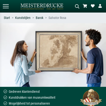
Start
Kunststijlen
Barok
Salvator Rosa
Standaard zoeken
AI-beeldzoeker
Zoek op kunstenaar, titel of stijl – bijv.
Beschrijf de scène – bijv. groene
Monet, Sterrennacht, impressionisme,
weide, abstract met veel rood, donker
Hokusai-golf, naakt.
olieverfschilderij, staand naakt naast
een boom.
Gedreven klantendienst
Kunstdrukken van museumkwaliteit
Mogelijkheid tot personaliseren