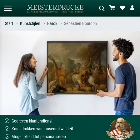
Start
Kunststijlen
Barok
Sébastien Bourdon
Standaard zoeken
AI-beeldzoeker
Zoek op kunstenaar, titel of stijl – bijv.
Beschrijf de scène – bijv. groene
Monet, Sterrennacht, impressionisme,
weide, abstract met veel rood, donker
Hokusai-golf, naakt.
olieverfschilderij, staand naakt naast
een boom.
Gedreven klantendienst
Kunstdrukken van museumkwaliteit
Mogelijkheid tot personaliseren