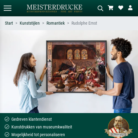
Start
Kunststijlen
Romantiek
Rudolphe Ernst
Standaard zoeken
AI-beeldzoeker
Zoek op kunstenaar, titel of stijl – bijv.
Beschrijf de scène – bijv. groene
Monet, Sterrennacht, impressionisme,
weide, abstract met veel rood, donker
Hokusai-golf, naakt.
olieverfschilderij, staand naakt naast
een boom.
Gedreven klantendienst
Kunstdrukken van museumkwaliteit
Mogelijkheid tot personaliseren