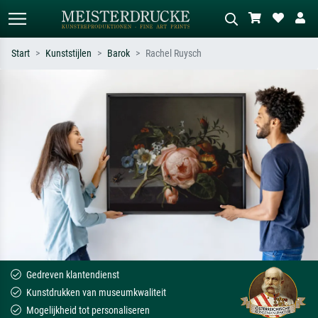
Start
Kunststijlen
Barok
Rachel Ruysch
Standaard zoeken
AI-beeldzoeker
Zoek op kunstenaar, titel of stijl – bijv.
Beschrijf de scène – bijv. groene
Monet, Sterrennacht, impressionisme,
weide, abstract met veel rood, donker
Hokusai-golf, naakt.
olieverfschilderij, staand naakt naast
een boom.
Gedreven klantendienst
Kunstdrukken van museumkwaliteit
Mogelijkheid tot personaliseren