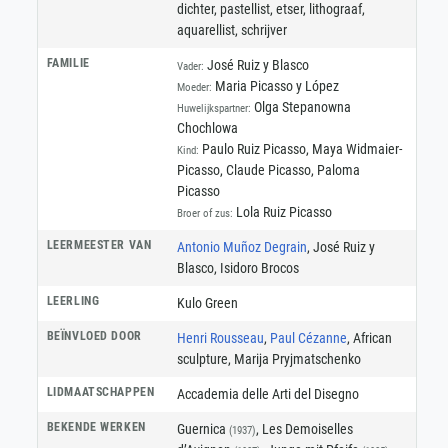
dichter
,
pastellist
,
etser
,
lithograaf
,
aquarellist
,
schrijver
FAMILIE
José Ruiz y Blasco
Vader:
Maria Picasso y López
Moeder:
Olga Stepanowna
Huwelijkspartner:
Chochlowa
Paulo Ruiz Picasso, Maya Widmaier-
Kind:
Picasso, Claude Picasso, Paloma
Picasso
Lola Ruiz Picasso
Broer of zus:
LEERMEESTER VAN
Antonio Muñoz Degrain
, José Ruiz y
Blasco, Isidoro Brocos
LEERLING
Kulo Green
BEÏNVLOED DOOR
Henri Rousseau
,
Paul Cézanne
, African
sculpture, Marija Pryjmatschenko
LIDMAATSCHAPPEN
Accademia delle Arti del Disegno
BEKENDE WERKEN
Guernica
, Les Demoiselles
(1937)