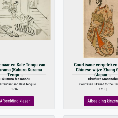
enaar en Kale Tengu van
Courtisane vergeleken
urama (Kaburo Kurama
Chinese wijze Zhang 
Tengu...
(Japan...
Okumura Masanobu
Okumura Masanobu
 Attendant and Bald Tengu o...
Courtesan Likened to the Chi
1716 |
1715 |
Afbeelding kiezen
Afbeelding kiezen