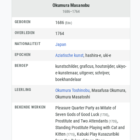
Okumura Masanobu
1686–1764
GEBOREN
1686
(Edo)
OVERLEDEN
1764
NATIONALITEIT
Japan
EPOCHEN
Aziatische kunst
, hashira-e, uki-e
BEROEP
kunstschilder
,
graficus
,
houtsnijder
,
ukiyo-
e-kunstenaar
,
uitgever
,
schrijver
,
boekhandelaar
LEERLING
Okumura Toshinobu
, Masafusa Okumura,
Okumura Masatoshi
BEKENDE WERKEN
Pleasure Quarter Party as Mitate of
Seven Gods of Good Luck
,
(1735)
Prostitute and Two Attendants
,
(1735)
Standing Prostitute Playing with Cat and
Kitten
, Kabuki Play Kusazuribiki
(1715)