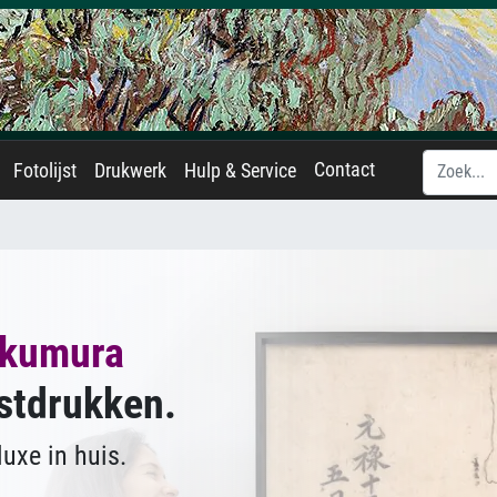
Contact
Fotolijst
Drukwerk
Hulp & Service
kumura
stdrukken.
uxe in huis.