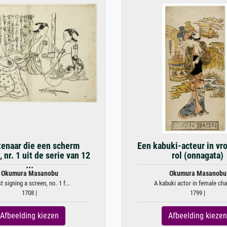
enaar die een scherm
Een kabuki-acteur in vr
 nr. 1 uit de serie van 12
rol (onnagata)
...
Okumura Masanobu
Okumura Masanobu
st signing a screen, no. 1 f...
A kabuki actor in female char
1708 |
1799 |
Afbeelding kiezen
Afbeelding kiezen