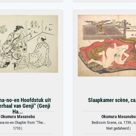
na-no-en Hoofdstuk uit
Slaapkamer scène, ca
erhaal van Genji" (Genji
Ha...
Okumura Masanobu
Okumura Masanobu
na-no-en Chapter from "The...
Bedroom Scene, ca. 1739., ca
1710 |
Niet gedateerd |