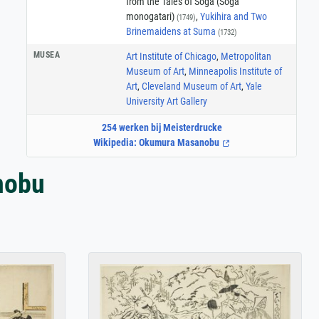
from the Tales of Soga (Soga
monogatari)
,
Yukihira and Two
(1749)
Brinemaidens at Suma
(1732)
MUSEA
Art Institute of Chicago
,
Metropolitan
Museum of Art
,
Minneapolis Institute of
Art
,
Cleveland Museum of Art
,
Yale
University Art Gallery
254 werken bij Meisterdrucke
Wikipedia: Okumura Masanobu
nobu