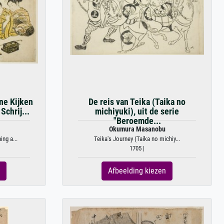
ne Kijken
De reis van Teika (Taika no
Schrij...
michiyuki), uit de serie
"Beroemde...
Okumura Masanobu
ng a...
Teika's Journey (Taika no michiy...
1705 |
Afbeelding kiezen