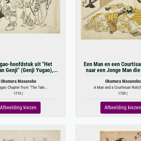
gao-hoofdstuk uit "Het
Een Man en een Courtisa
an Genji" (Genji Yugao),...
naar een Jonge Man die 
Okumura Masanobu
Okumura Masanobu
gao Chapter from "The Tale...
A Man and a Courtesan Watchi
1710 |
1739 |
Afbeelding kiezen
Afbeelding kiezen