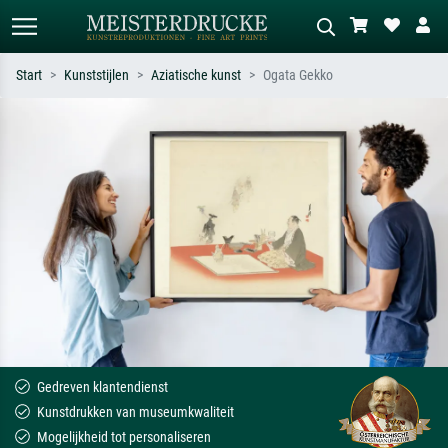
Start
Kunststijlen
Aziatische kunst
Ogata Gekko
Standaard zoeken
AI-beeldzoeker
Zoek op kunstenaar, titel of stijl – bijv.
Beschrijf de scène – bijv. groene
Monet, Sterrennacht, impressionisme,
weide, abstract met veel rood, donker
Hokusai-golf, naakt.
olieverfschilderij, staand naakt naast
een boom.
Gedreven klantendienst
Kunstdrukken van museumkwaliteit
Mogelijkheid tot personaliseren