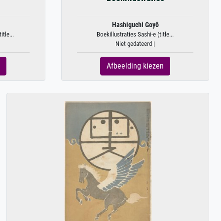
Hashiguchi Goyô
tle...
Boekillustraties Sashi-e (title...
Niet gedateerd |
Afbeelding kiezen