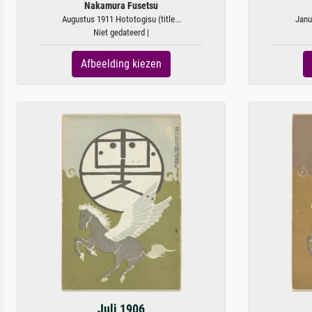
Nakamura Fusetsu
Augustus 1911 Hototogisu (title...
Janu
Niet gedateerd |
Afbeelding kiezen
Juli 1906