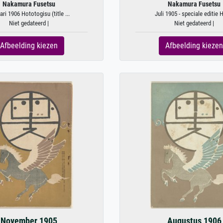
Nakamura Fusetsu
Nakamura Fusetsu
ari 1906 Hototogisu (title ...
Juli 1905 - speciale editie H
Niet gedateerd |
Niet gedateerd |
Afbeelding kiezen
Afbeelding kiezen
November 1905
Augustus 1906