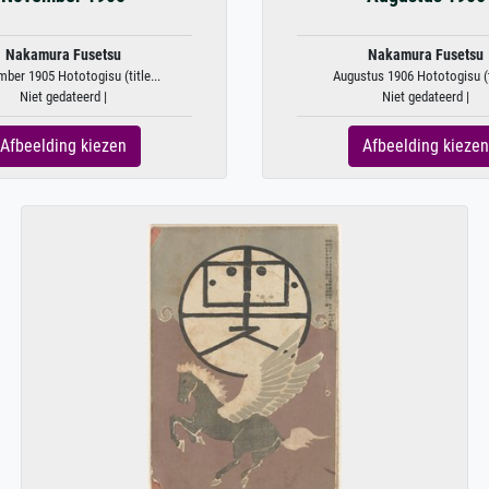
Nakamura Fusetsu
Nakamura Fusetsu
ber 1905 Hototogisu (title...
Augustus 1906 Hototogisu (ti
Niet gedateerd |
Niet gedateerd |
Afbeelding kiezen
Afbeelding kiezen