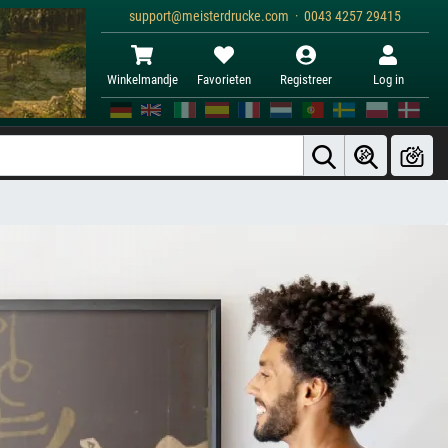
support@meisterdrucke.com · 0043 4257 29415
Winkelmandje
Favorieten
Registreer
Log in