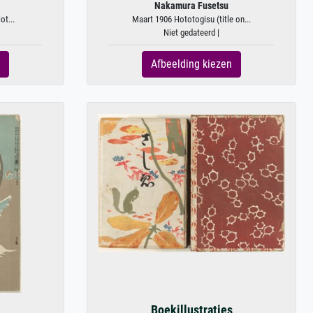
Nakamura Fusetsu
ot...
Maart 1906 Hototogisu (title on...
Niet gedateerd |
Afbeelding kiezen
Boekillustraties