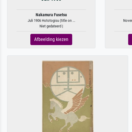
Nakamura Fusetsu
Juli 1906 Hototogisu (title on ...
Novem
Niet gedateerd |
Afbeelding kiezen