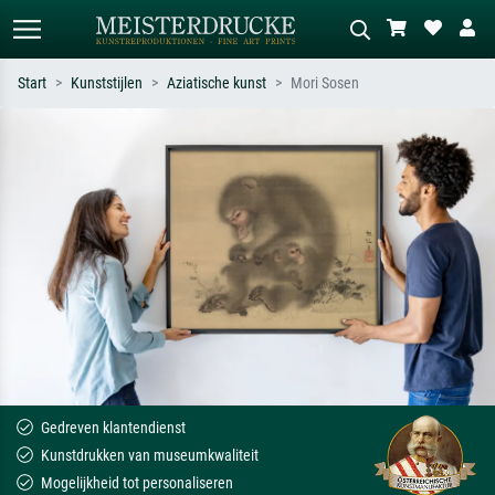
Start
Kunststijlen
Aziatische kunst
Mori Sosen
Standaard zoeken
AI-beeldzoeker
Zoek op kunstenaar, titel of stijl – bijv.
Beschrijf de scène – bijv. groene
Monet, Sterrennacht, impressionisme,
weide, abstract met veel rood, donker
Hokusai-golf, naakt.
olieverfschilderij, staand naakt naast
een boom.
Gedreven klantendienst
Kunstdrukken van museumkwaliteit
Mogelijkheid tot personaliseren