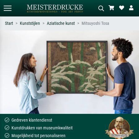
Start
Kunststijlen
Aziatische kunst
Mitsuyoshi Tosa
Standaard zoeken
AI-beeldzoeker
Zoek op kunstenaar, titel of stijl – bijv.
Beschrijf de scène – bijv. groene
Monet, Sterrennacht, impressionisme,
weide, abstract met veel rood, donker
Hokusai-golf, naakt.
olieverfschilderij, staand naakt naast
een boom.
Gedreven klantendienst
Kunstdrukken van museumkwaliteit
Mogelijkheid tot personaliseren