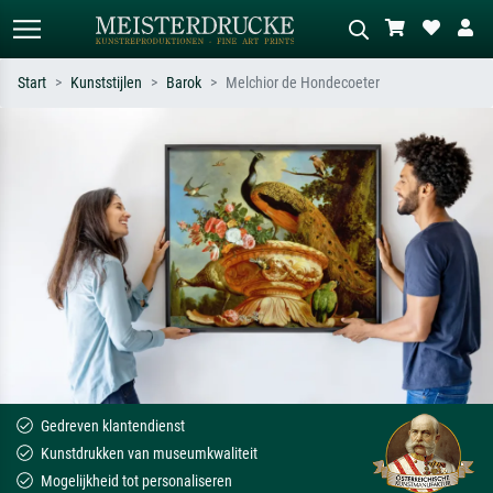
Start
Kunststijlen
Barok
Melchior de Hondecoeter
Standaard zoeken
AI-beeldzoeker
Zoek op kunstenaar, titel of stijl – bijv.
Beschrijf de scène – bijv. groene
Monet, Sterrennacht, impressionisme,
weide, abstract met veel rood, donker
Hokusai-golf, naakt.
olieverfschilderij, staand naakt naast
een boom.
Gedreven klantendienst
Kunstdrukken van museumkwaliteit
Mogelijkheid tot personaliseren