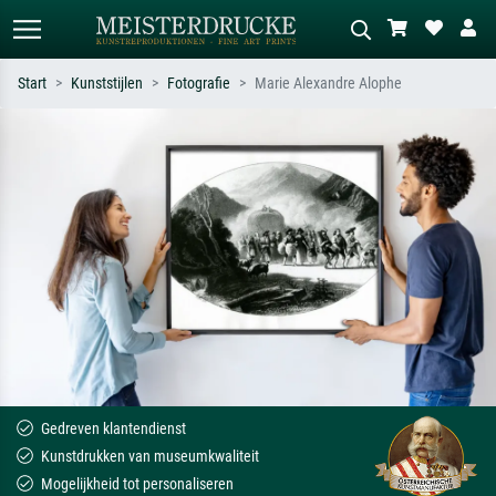
Start
Kunststijlen
Fotografie
Marie Alexandre Alophe
Standaard zoeken
AI-beeldzoeker
Zoek op kunstenaar, titel of stijl – bijv.
Beschrijf de scène – bijv. groene
Monet, Sterrennacht, impressionisme,
weide, abstract met veel rood, donker
Hokusai-golf, naakt.
olieverfschilderij, staand naakt naast
een boom.
Gedreven klantendienst
Kunstdrukken van museumkwaliteit
Mogelijkheid tot personaliseren