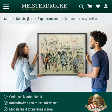
Start
Kunststijlen
Expressionisme
Marianne von Werefkin
Standaard zoeken
AI-beeldzoeker
Zoek op kunstenaar, titel of stijl – bijv.
Beschrijf de scène – bijv. groene
Monet, Sterrennacht, impressionisme,
weide, abstract met veel rood, donker
Hokusai-golf, naakt.
olieverfschilderij, staand naakt naast
een boom.
Gedreven klantendienst
Kunstdrukken van museumkwaliteit
Mogelijkheid tot personaliseren