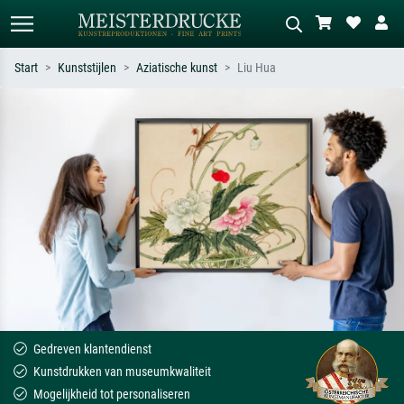
Start
Kunststijlen
Aziatische kunst
Liu Hua
Standaard zoeken
AI-beeldzoeker
Zoek op kunstenaar, titel of stijl – bijv.
Beschrijf de scène – bijv. groene
Monet, Sterrennacht, impressionisme,
weide, abstract met veel rood, donker
Hokusai-golf, naakt.
olieverfschilderij, staand naakt naast
een boom.
Gedreven klantendienst
Kunstdrukken van museumkwaliteit
Mogelijkheid tot personaliseren