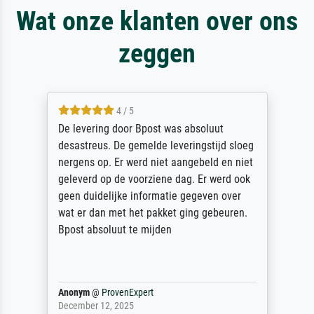
Wat onze klanten over ons
zeggen
5 / 5
Sehr gute Qualität des Leinwanddrucks und
des Rahmens! Unser Bild wurde sehr
sorgfältig und sicher verpackt, so dass es
unbeschadet bei uns ankam. Es wird nicht
unser letzter Meisterdruck sein. Vielen
Dank!
Reinhold,
@
ProvenExpert
April 22, 2026