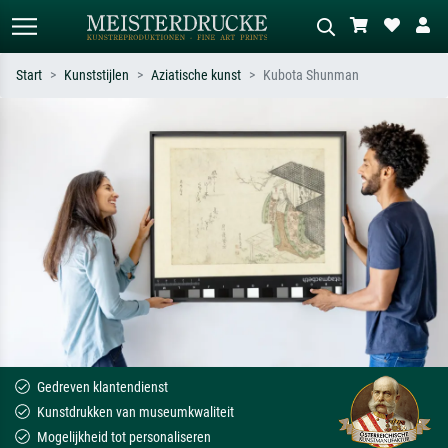
Start
Kunststijlen
Aziatische kunst
Kubota Shunman
Standaard zoeken
AI-beeldzoeker
Zoek op kunstenaar, titel of stijl – bijv.
Beschrijf de scène – bijv. groene
Monet, Sterrennacht, impressionisme,
weide, abstract met veel rood, donker
Hokusai-golf, naakt.
olieverfschilderij, staand naakt naast
een boom.
Gedreven klantendienst
Kunstdrukken van museumkwaliteit
Mogelijkheid tot personaliseren