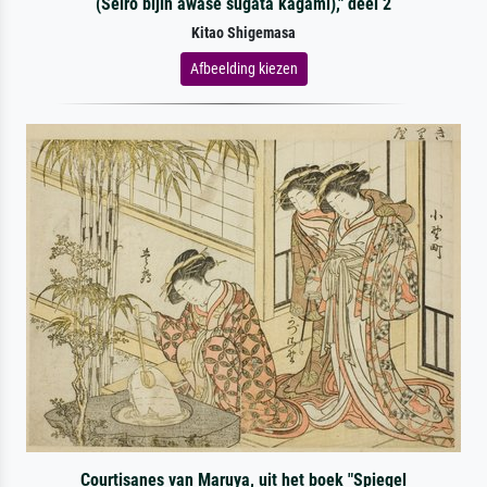
(Seiro bijin awase sugata kagami)," deel 2
Kitao Shigemasa
Afbeelding kiezen
Courtisanes van Maruya, uit het boek "Spiegel