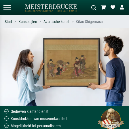
Start
Kunststijlen
Aziatische kunst
Kitao Shigemasa
Standaard zoeken
AI-beeldzoeker
Zoek op kunstenaar, titel of stijl – bijv.
Beschrijf de scène – bijv. groene
Monet, Sterrennacht, impressionisme,
weide, abstract met veel rood, donker
Hokusai-golf, naakt.
olieverfschilderij, staand naakt naast
een boom.
Gedreven klantendienst
Kunstdrukken van museumkwaliteit
Mogelijkheid tot personaliseren