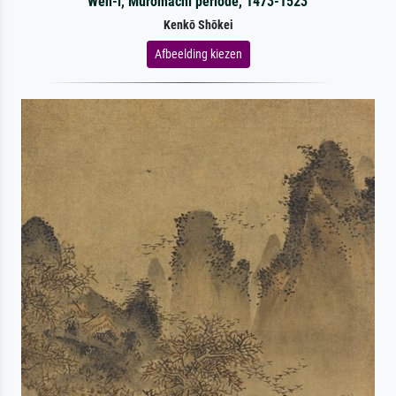
Wen-i, Muromachi periode, 1473-1523
Kenkō Shōkei
Afbeelding kiezen