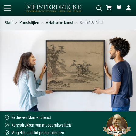
Start
Kunststijlen
Aziatische kunst
Kenkō Shōkei
Standaard zoeken
AI-beeldzoeker
Zoek op kunstenaar, titel of stijl – bijv.
Beschrijf de scène – bijv. groene
Monet, Sterrennacht, impressionisme,
weide, abstract met veel rood, donker
Hokusai-golf, naakt.
olieverfschilderij, staand naakt naast
een boom.
Gedreven klantendienst
Kunstdrukken van museumkwaliteit
Mogelijkheid tot personaliseren