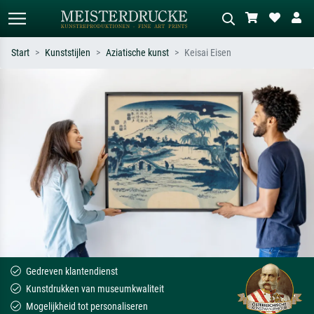
Start
Kunststijlen
Aziatische kunst
Keisai Eisen
Standaard zoeken
AI-beeldzoeker
Zoek op kunstenaar, titel of stijl – bijv.
Beschrijf de scène – bijv. groene
Monet, Sterrennacht, impressionisme,
weide, abstract met veel rood, donker
Hokusai-golf, naakt.
olieverfschilderij, staand naakt naast
een boom.
Gedreven klantendienst
Kunstdrukken van museumkwaliteit
Mogelijkheid tot personaliseren