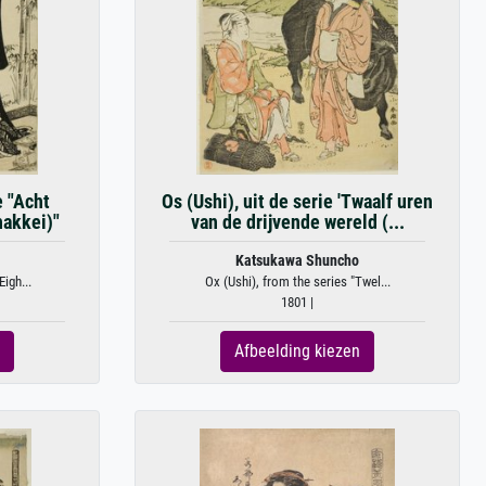
e "Acht
Os (Ushi), uit de serie 'Twaalf uren
hakkei)"
van de drijvende wereld (...
Katsukawa Shuncho
igh...
Ox (Ushi), from the series "Twel...
1801 |
Afbeelding kiezen