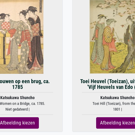
rouwen op een brug, ca.
Toei Heuvel (Toeizan), ui
1785
'Vijf Heuvels van Edo 
Katsukawa Shuncho
Katsukawa Shuncho
Women on a Bridge, ca. 1785.
Toei Hill (Toeizan), from the
Niet gedateerd |
1801 |
Afbeelding kiezen
Afbeelding kiezen