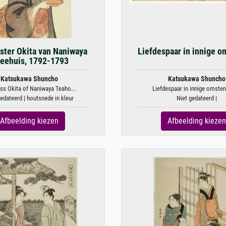
ster Okita van Naniwaya
Liefdespaar in innige o
eehuis, 1792-1793
Katsukawa Shuncho
Katsukawa Shuncho
ss Okita of Naniwaya Teaho...
Liefdespaar in innige omsten
gedateerd | houtsnede in kleur
Niet gedateerd |
Afbeelding kiezen
Afbeelding kiezen