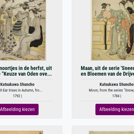
oortjes in de herfst, uit
Maan, uit de serie 'Sne
e "Keuze van Oden ove...
en Bloemen van de Drijv
Katsukawa Shuncho
Katsukawa Shuncho
t-Ear Irises in Autumn, fro...
Moon, from the series "Snow,
1792 |
1784 |
Afbeelding kiezen
Afbeelding kiezen