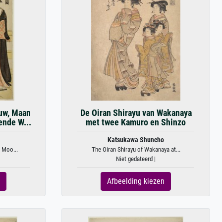
euw, Maan
De Oiran Shirayu van Wakanaya
ende W...
met twee Kamuro en Shinzo
Katsukawa Shuncho
 Moo...
The Oiran Shirayu of Wakanaya at...
Niet gedateerd |
Afbeelding kiezen