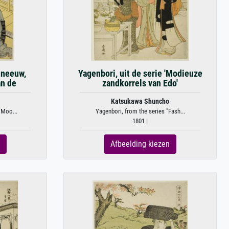
Sneeuw,
Yagenbori, uit de serie 'Modieuze
n de
zandkorrels van Edo'
Katsukawa Shuncho
 Moo...
Yagenbori, from the series "Fash...
1801 |
Afbeelding kiezen