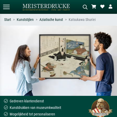
Start
Kunststijlen
Aziatische kunst
Katsukawa Shun'ei
Standaard zoeken
AI-beeldzoeker
Zoek op kunstenaar, titel of stijl – bijv.
Beschrijf de scène – bijv. groene
Monet, Sterrennacht, impressionisme,
weide, abstract met veel rood, donker
Hokusai-golf, naakt.
olieverfschilderij, staand naakt naast
een boom.
Gedreven klantendienst
Kunstdrukken van museumkwaliteit
Mogelijkheid tot personaliseren