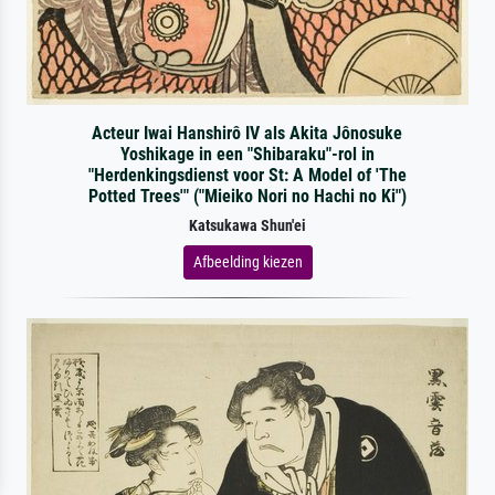
Acteur Iwai Hanshirô IV als Akita Jônosuke
Yoshikage in een "Shibaraku"-rol in
"Herdenkingsdienst voor St: A Model of 'The
Potted Trees'" ("Mieiko Nori no Hachi no Ki")
Katsukawa Shun'ei
Afbeelding kiezen