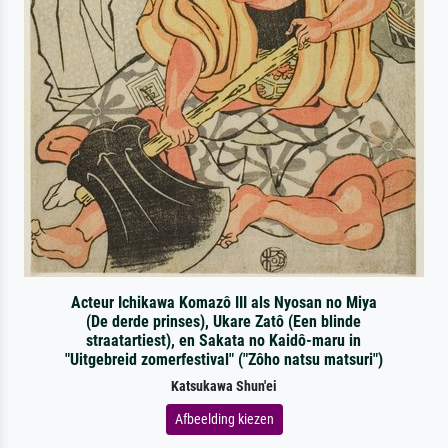
Acteur Ichikawa Komazô III als Nyosan no Miya
(De derde prinses), Ukare Zatô (Een blinde
straatartiest), en Sakata no Kaidô-maru in
"Uitgebreid zomerfestival" ("Zôho natsu matsuri")
Katsukawa Shun'ei
Afbeelding kiezen