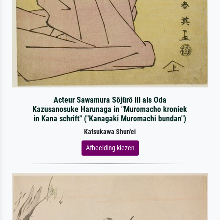
Acteur Sawamura Sôjûrô III als Oda
Kazusanosuke Harunaga in "Muromacho kroniek
in Kana schrift" ("Kanagaki Muromachi bundan")
Katsukawa Shun'ei
Afbeelding kiezen