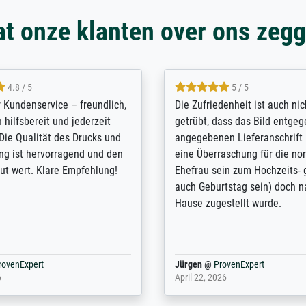
t onze klanten over ons zeg
5 / 5
4.8 / 5
innerungsbuch mit der
Hervorragende Qualität. Man 
eines Großvaters aus dem 1.
vieles anpassen lassen, wie z
enötigte ich ein
Randentfernung, Farbe, Hellig
lles Bild. Das habe ich bei
Kontrast und Weiteres. Sehr 
nden. Bei der Auswahl der
Kontaktperson per Mail. Das B
-Qualität wurde ich sehr gut
Kunstdruck) wurde sehr gut ve
 beraten. Der Versand mit
sehr starke Papprolle mit Pla
ppe war perfekt. Ich bin sehr
und innen mit Papierknüllern 
und empfehle Sie gerne
Zwischenräumen gefüllt. Einzig
en ...
ovenExpert
Anonym
@
ProvenExpert
 2026
August 12, 2025