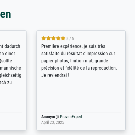
gen
4.8 / 5
kann sich
Qualité absolument irréprochable.
.B.:
Extraordinaire diversité des thèmes
keit,
abordés et personnalisation des
freundliche
demandes (recadrage, réajustement des
ild (ein
couleurs). Relation clientèle parfaite.
rpackt -
Transport, réception sans aucun
stikdeckeln
problème. Merci à toute l'équipe ! Hervé
in den
 der P...
Anonym
@
ProvenExpert
March 31, 2025