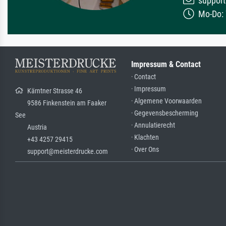
support
Mo-Do: 7
Impressum & Contact
· Contact
· Impressum
Kärntner Strasse 46
· Algemene Voorwaarden
9586 Finkenstein am Faaker
· Gegevensbescherming
See
· Annulatierecht
Austria
· Klachten
+43 4257 29415
· Over Ons
support@meisterdrucke.com