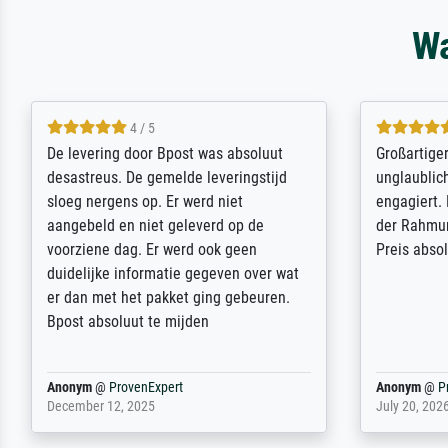
Wa
5 / 5
Sehr gute Qualität des Leinwanddrucks
Für ein Er
und des Rahmens! Unser Bild wurde
Feldpost m
sehr sorgfältig und sicher verpackt, so
Weltkrieg b
dass es unbeschadet bei uns ankam. Es
ausdrucksvo
wird nicht unser letzter Meisterdruck
Ihnen gefu
sein. Vielen Dank!
Fotopapier
am Telefon
stabiler Pa
zufrieden 
weiter. Viel
Reinhold,
@
ProvenExpert
Margot
@
Pr
April 22, 2026
February 20,