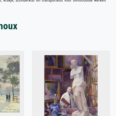
, krukje, schilderkist en transportkist voor onvoltooide werken
enoux