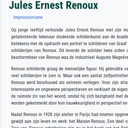
Jules Ernest Renoux
Impressionisme
Op jonge leeftijd verhuisde Jules Ernest Renoux met zijn moe
getalenteerde tekenaar studeerde schilderkunst aan de Acade
betekenis met de opdracht een portret te schilderen van Graaf 
schilderijen van Renoux. Dit leverde de schilder twee orden 
beschermheer van Renoux was de industrieel Auguste Magnère, 
Renoux schilderde graag de menselijke figuur. Hij gebruikte va
veel schilderijen te zien is. Maar ook een aantal zelfportrett
Renoux werd beschouwd als extreem verlegen. Voor zijn straa
interessante en ongewone perspectieven en verklaart de eigena
de ruimste zin van het woord, omdat hij zich bezighield met de
worden gekenmerkt door hun nauwkeurigheid in perspectief en z
Nadat Renoux in 1928 zijn atelier in Parijs had moeten opgeve
gewijd aan zijn leven en werk: het Maison Renoux. Een deel van