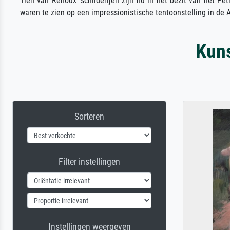
Tien van Renoux' schilderijen zijn nu in het bezit van het Pet
waren te zien op een impressionistische tentoonstelling in de A
Kuns
Sorteren
Filter instellingen
Instellingen weergeven