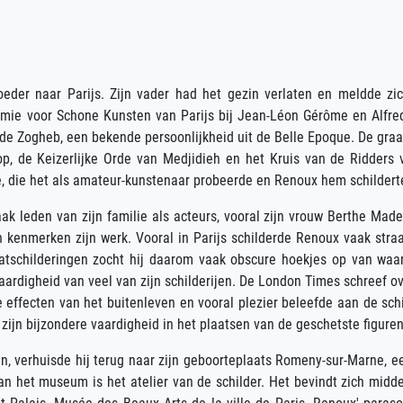
der naar Parijs. Zijn vader had het gezin verlaten en meldde zich
mie voor Schone Kunsten van Parijs bij Jean-Léon Gérôme en Alfred 
de Zogheb, een bekende persoonlijkheid uit de Belle Epoque. De graa
op, de Keizerlijke Orde van Medjidieh en het Kruis van de Ridders 
die het als amateur-kunstenaar probeerde en Renoux hem schilderte
ak leden van zijn familie als acteurs, vooral zijn vrouw Berthe Made
en kenmerken zijn werk. Vooral in Parijs schilderde Renoux vaak str
tschilderingen zocht hij daarom vaak obscure hoekjes op van waaru
ardigheid van veel van zijn schilderijen. De London Times schreef o
 effecten van het buitenleven en vooral plezier beleefde aan de schit
ijn bijzondere vaardigheid in het plaatsen van de geschetste figure
n, verhuisde hij terug naar zijn geboorteplaats Romeny-sur-Marne, 
 het museum is het atelier van de schilder. Het bevindt zich midden 