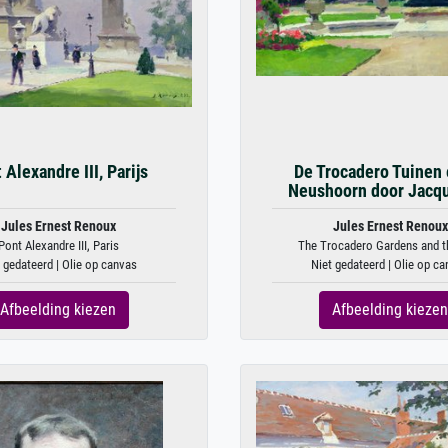
 Alexandre III, Parijs
De Trocadero Tuinen 
Neushoorn door Jacq
Jules Ernest Renoux
Jules Ernest Renoux
Pont Alexandre III, Paris
The Trocadero Gardens and th
 gedateerd | Olie op canvas
Niet gedateerd | Olie op c
Afbeelding kiezen
Afbeelding kiezen