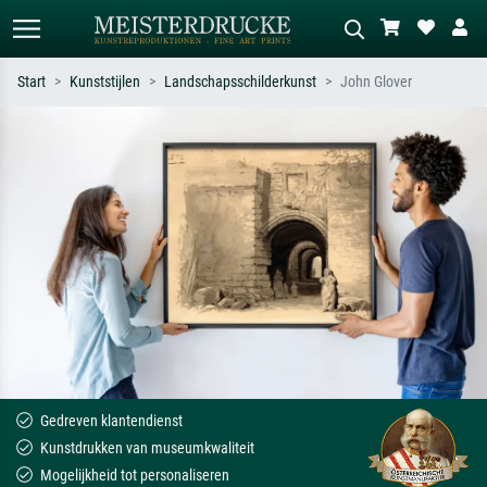
Start
Kunststijlen
Landschapsschilderkunst
John Glover
Standaard zoeken
AI-beeldzoeker
Zoek op kunstenaar, titel of stijl – bijv.
Beschrijf de scène – bijv. groene
Monet, Sterrennacht, impressionisme,
weide, abstract met veel rood, donker
Hokusai-golf, naakt.
olieverfschilderij, staand naakt naast
een boom.
Gedreven klantendienst
Kunstdrukken van museumkwaliteit
Mogelijkheid tot personaliseren